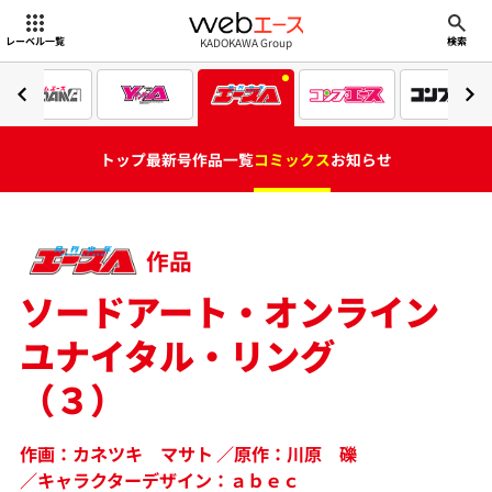
webエース
KADOKAWA Group
レーベル一覧
検索
トップ
最新号
作品一覧
コミックス
お知らせ
作品
ソードアート・オンライン
ユナイタル・リング
（３）
作画：カネツキ マサト
原作：川原 礫
キャラクターデザイン：ａｂｅｃ