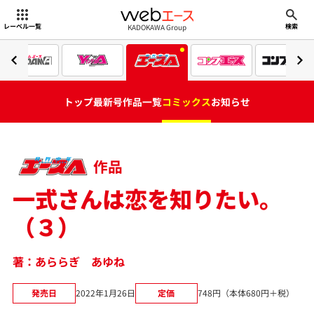
webエース
KADOKAWA Group
レーベル一覧
検索
トップ
最新号
作品一覧
コミックス
お知らせ
作品
一式さんは恋を知りたい。
（３）
著：あららぎ あゆね
発売日
2022年1月26日
定価
748円（本体680円＋税）