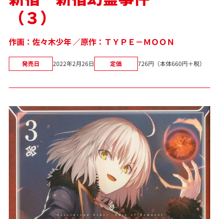
（３）
作画：佐々木少年
原作：ＴＹＰＥ－ＭＯＯＮ
発売日
2022年2月26日
定価
726円（本体660円＋税）