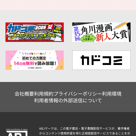
会社概要
利用規約
プライバシーポリシー
利用環境
利用者情報の外部送信について
ABJマークは、この電子書店・電子書籍配信サービスが、著作権者
からコンテンツ使用許諾を得た正規版配信サービスであることを示