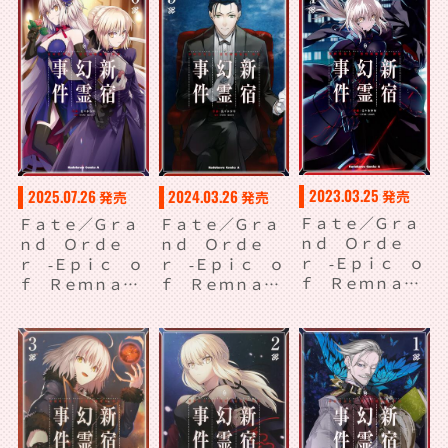
2023.03.25
2025.07.26
2024.03.26
発売
発売
発売
Ｆａｔｅ／Ｇｒａ
Ｆａｔｅ／Ｇｒａ
Ｆａｔｅ／Ｇｒａ
ｎｄ Ｏｒｄｅ
ｎｄ Ｏｒｄｅ
ｎｄ Ｏｒｄｅ
ｒ ‐Ｅｐｉｃ ｏ
ｒ ‐Ｅｐｉｃ ｏ
ｒ ‐Ｅｐｉｃ ｏ
ｆ Ｒｅｍｎａｎ
ｆ Ｒｅｍｎａｎ
ｆ Ｒｅｍｎａｎ
ｔ‐ 亜種特異点
ｔ‐ 亜種特異点
ｔ‐ 亜種特異点
Ｉ 悪性隔絶魔
Ｉ 悪性隔絶魔
Ｉ 悪性隔絶魔
境 新宿 新宿幻
境 新宿 新宿幻
境 新宿 新宿幻
霊事件 （４）
霊事件 （６）
霊事件 （５）