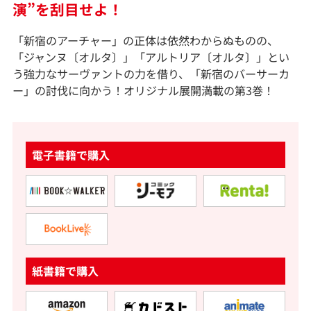
演”を刮目せよ！
「新宿のアーチャー」の正体は依然わからぬものの、
「ジャンヌ〔オルタ〕」「アルトリア〔オルタ〕」とい
う強力なサーヴァントの力を借り、「新宿のバーサーカ
ー」の討伐に向かう！オリジナル展開満載の第3巻！
電子書籍で購入
紙書籍で購入