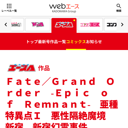
webエース
KADOKAWA Group
レーベル一覧
検索
トップ
最新号
作品一覧
コミックス
お知らせ
作品
Ｆａｔｅ／Ｇｒａｎｄ Ｏ
ｒｄｅｒ ‐Ｅｐｉｃ ｏ
ｆ Ｒｅｍｎａｎｔ‐ 亜種
特異点Ｉ 悪性隔絶魔境
新宿 新宿幻霊事件