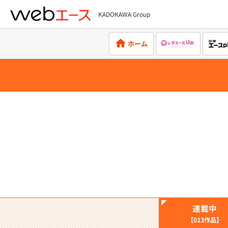
KADOKAWA Group
webエース
ホーム
連載中
【013作品】