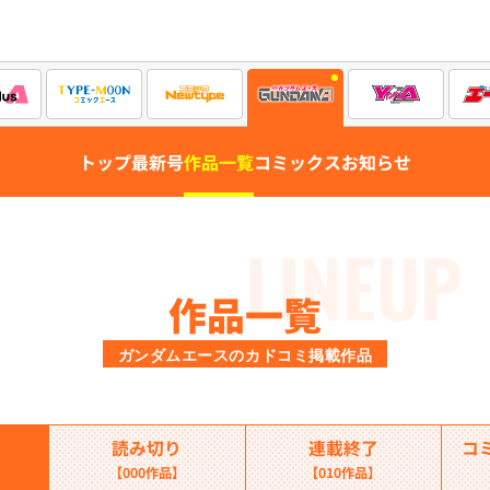
トップ
最新号
作品一覧
コミックス
お知らせ
LINEUP
作品一覧
ガンダムエースのカドコミ掲載作品
読み切り
連載終了
コ
【000作品】
【010作品】