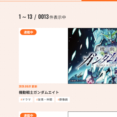
1
13
0013
～
/
件表示中
連載中
2026.08.01
更新
機動戦士ガンダムエイト
ドラマ
友情・仲間
群像劇
連載中