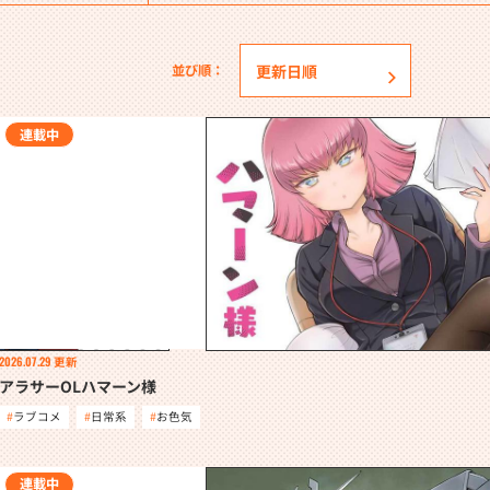
並び順：
連載中
2026.07.29
更新
アラサーOLハマーン様
ラブコメ
日常系
お色気
連載中