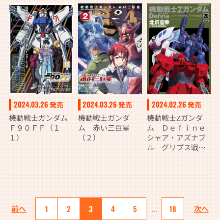
2024.03.26
2024.03.26
2024.02.26
発売
発売
発売
機動戦士ガンダム
機動戦士ガンダ
機動戦士Ζガンダ
Ｆ９０ＦＦ（１
ム 赤い三巨星
ム Ｄｅｆｉｎｅ
１）
（２）
シャア・アズナブ
ル グリプス戦役
20 特装版
前へ
1
2
3
4
5
...
18
次へ