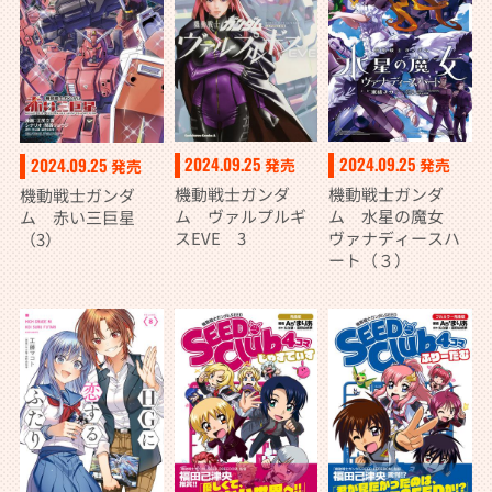
2024.09.25
2024.09.25
2024.09.25
発売
発売
発売
機動戦士ガンダ
機動戦士ガンダ
機動戦士ガンダ
ム ヴァルプルギ
ム 水星の魔女
ム 赤い三巨星
スEVE 3
ヴァナディースハ
（3）
ート（３）