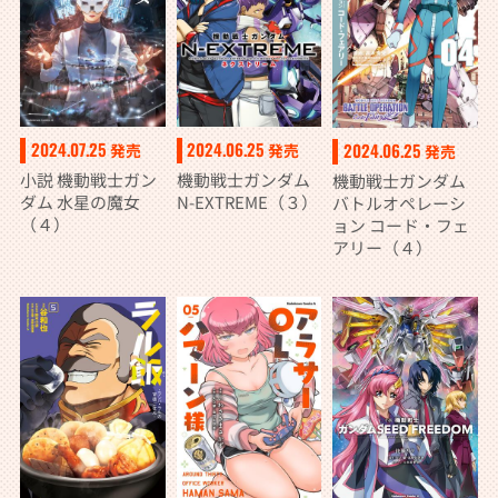
2024.07.25
2024.06.25
2024.06.25
発売
発売
発売
小説 機動戦士ガン
機動戦士ガンダム
機動戦士ガンダム
ダム 水星の魔女
N-EXTREME（３）
バトルオペレーシ
（４）
ョン コード・フェ
アリー（４）