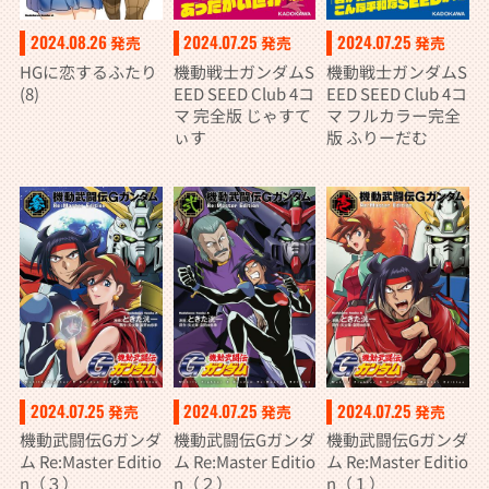
2024.08.26
2024.07.25
2024.07.25
発売
発売
発売
HGに恋するふたり
機動戦士ガンダムS
機動戦士ガンダムS
(8)
EED SEED Club 4コ
EED SEED Club 4コ
マ 完全版 じゃすて
マ フルカラー完全
ぃす
版 ふりーだむ
2024.07.25
2024.07.25
2024.07.25
発売
発売
発売
機動武闘伝Gガンダ
機動武闘伝Gガンダ
機動武闘伝Gガンダ
ム Re:Master Editio
ム Re:Master Editio
ム Re:Master Editio
n（３）
n（２）
n（１）