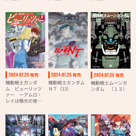
2024.07.25
2024.07.25
2024.07.25
発売
発売
発売
機動戦士ガンダ
機動戦士ガンダム
機動戦士ムーンガ
ム ピューリッツ
ＮＴ（13）
ンダム （１３）
ァー ーアムロ・
レイは極光の彼方
へー （3）