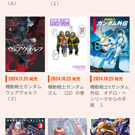
（６）
（１）
2024.11.25
2024.10.25
2024.10.25
発売
発売
発売
機動戦士ガンダム
機動戦士ガンダム
機動戦士Vガンダム
ウェアヴォルフ
さん （22）の巻
外伝 オデロ・ヘ
（３）
ンリークからの手
紙 １