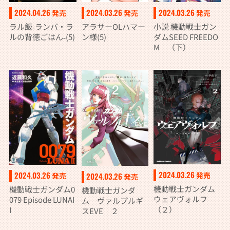
2024.04.26
2024.03.26
2024.03.26
発売
発売
発売
ラル飯‐ランバ・ラ
アラサーOLハマー
小説 機動戦士ガン
ルの背徳ごはん‐(5)
ン様(5)
ダムSEED FREEDO
M （下）
2024.03.26
2024.03.26
発売
2024.03.26
発売
発売
機動戦士ガンダム
機動戦士ガンダム0
機動戦士ガンダ
ウェアヴォルフ
079 Episode LUNAI
ム ヴァルプルギ
（２）
I
スEVE ２