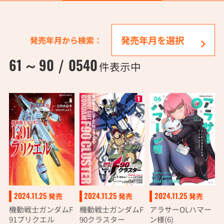
発売年月から検索：
61
90
0540
～
/
件表示中
2024.11.25
2024.11.25
2024.11.25
発売
発売
発売
機動戦士ガンダムF
機動戦士ガンダムF
アラサーOLハマー
91プリクエル
90クラスター
ン様(6)