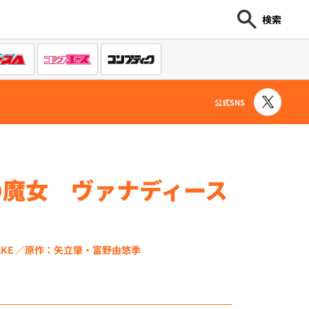
検索
公式SNS
の魔女 ヴァナディース
KE
原作：矢立肇・富野由悠季