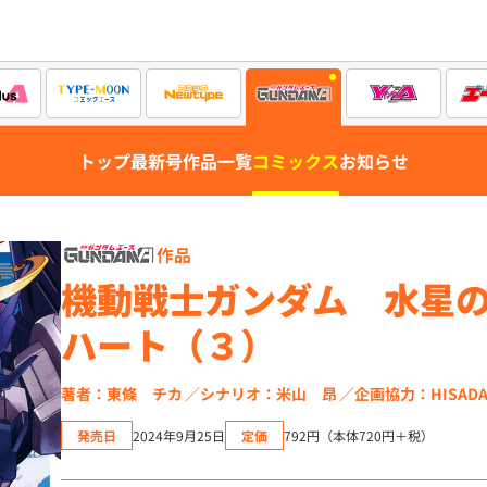
トップ
最新号
作品一覧
コミックス
お知らせ
作品
機動戦士ガンダム 水星
ハート（３）
著者：東條 チカ
シナリオ：米山 昂
企画協力：HISADA
発売日
2024年9月25日
定価
792円（本体720円＋税）