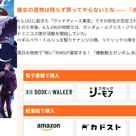
魔女の遺物は残らず葬ってやらないとな―― 『
A.S.101に起きた「ヴァナディース事変」でその存在が否定
その５年後、A.S.106の地球では、ガンダム・ルブリス・
ドミニコス隊が活動を開始していた。
ベギルベウ・トルシュを駆りケナンジ小隊、リドリック小隊を
落日の地球で“呪い”のMSが激突する！ 『機動戦士ガンダム
電子書籍で購入
紙書籍で購入