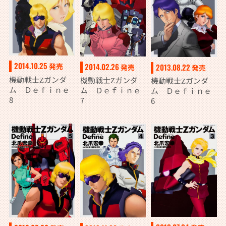
2014.10.25
2014.02.26
発売
2013.08.22
発売
発売
機動戦士Ζガンダ
機動戦士Ζガンダ
機動戦士Ζガンダ
ム Ｄｅｆｉｎｅ
ム Ｄｅｆｉｎｅ
ム Ｄｅｆｉｎｅ
8
7
6