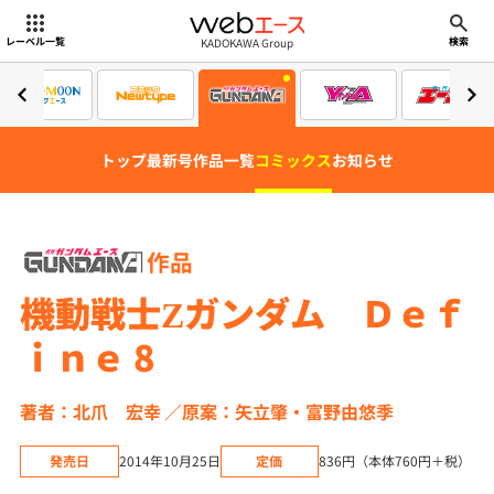
webエース
KADOKAWA Group
レーベル一覧
検索
トップ
最新号
作品一覧
コミックス
お知らせ
作品
機動戦士Ζガンダム Ｄｅｆ
ｉｎｅ 8
著者：北爪 宏幸
原案：矢立肇・富野由悠季
発売日
2014年10月25日
定価
836円（本体760円＋税）