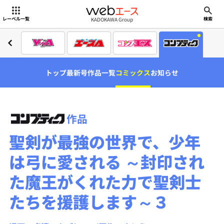
webエース
KADOKAWA Group
レーベル一覧
検索
トップ
最新号
作品一覧
コミックス
お知らせ
作品
聖剣が最強の世界で、少年
は弓に愛される ～封印され
た魔王がくれた力で聖剣士
たちを援護します～３