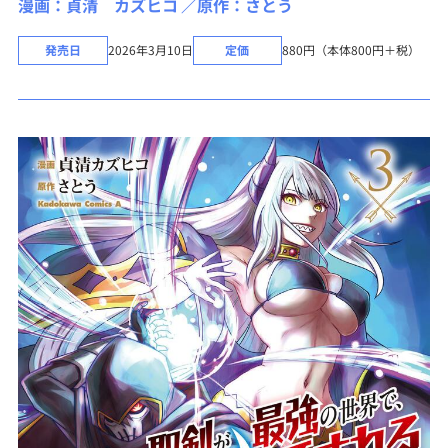
漫画：貞清 カズヒコ
原作：さとう
発売日
2026年3月10日
定価
880円（本体800円＋税）