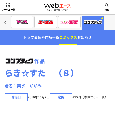
webエース
KADOKAWA Group
レーベル一覧
検索
トップ
最新号
作品一覧
コミックス
お知らせ
作品
らき☆すた （８）
著者：美水 かがみ
発売日
2010年10月7日
定価
836円（本体760円＋税）