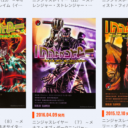
レイム（イ
レンジャー・ストレンジャー・ザ
ィスト・フィ
ン・フィクション～
レット・アン
2015.12.10
2016.04.09
発売
ニンジャスレ
 （８） ～メ
ニンジャスレイヤー （７） ～メ
リー・ダーテ
ネオサイタマ
ナス・オブ・ダークニンジャ～