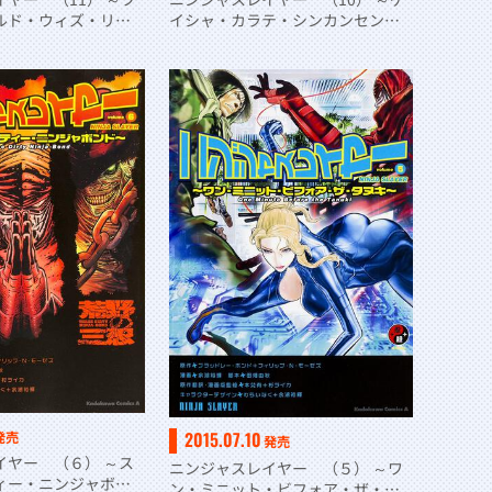
ルド・ウィズ・リグ
イシャ・カラテ・シンカンセン・
ド・オハギ～
アンド・ヘル（ニ）～
2015.07.10
発売
発売
イヤー （６） ～ス
ニンジャスレイヤー （５） ～ワ
ィー・ニンジャボン
ン・ミニット・ビフォア・ザ・タ