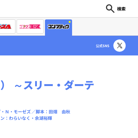
検索
公式SNS
） ～スリー・ダーテ
プ・Ｎ・モーゼズ
脚本：田畑 由秋
イン：わらいなく・余湖裕輝