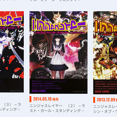
ド～
2014.05.10
2013.12.09
発売
 （３） ～ラ
ニンジャスレイヤー （２） ～ラ
ニンジャスレ
タンディング
スト・ガール・スタンディング
シン・オブ・
（イチ）～