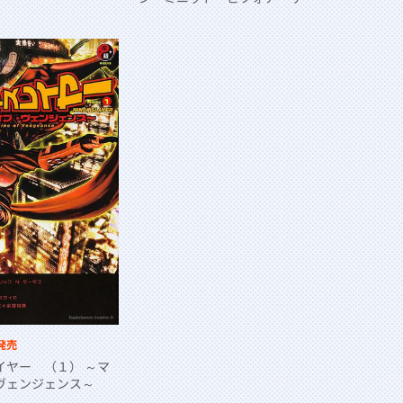
ヌキ～
発売
イヤー （１） ～マ
ヴェンジェンス～