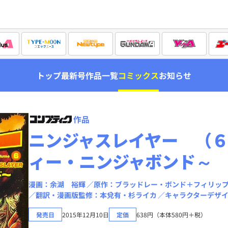
トップ
最新号
作品一覧
コミックス
お知らせ
作品
ニンジャスレイヤー （６
ィー・ニンジャボンド～
漫画：余湖 裕輝
原作：ブラッドレー・ボンド＋フィリッ
翻訳・漫画版監修：本兌有・杉ライカ
キャラクターデザ
発売日
2015年12月10日
定価
638円（本体580円＋税）