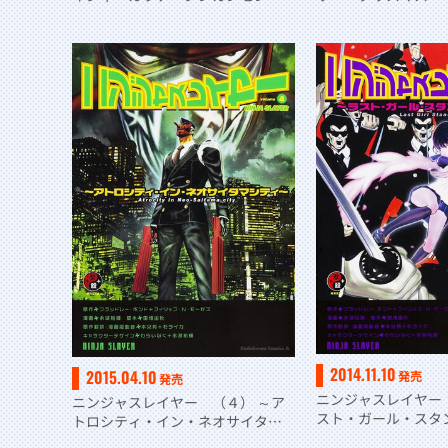
アンド・ヘル（イチ）～
～
2014.11.10
2015.04.10
発売
発売
ニンジャスレイヤー
ニンジャスレイヤー （４） ～ア
スト・ガール・ス
トロシティ・イン・ネオサイタマ
（ニ）～
シティ～