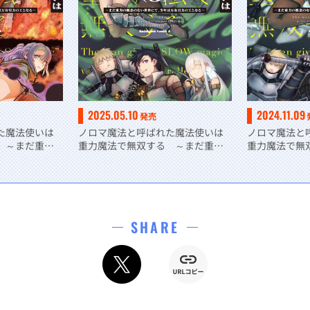
2025.05.10
2024.11.09
発売
た魔法使いは
ノロマ魔法と呼ばれた魔法使いは
ノロマ魔法と
 ～まだ重力
重力魔法で無双する ～まだ重力
重力魔法で無
て、少年は万
の概念のない世界にて、少年は万
の概念のない
４
有引力の王となる～ ３
有引力の王と
SHARE