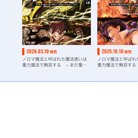
2026.03.10
2025.10.10
発売
発売
ノロマ魔法と呼ばれた魔法使いは
ノロマ魔法と呼ばれ
重力魔法で無双する ～まだ重力
重力魔法で無双する
の概念のない世界にて、少年は万
の概念のない世界に
有引力の王となる～ ５
有引力の王となる～ 