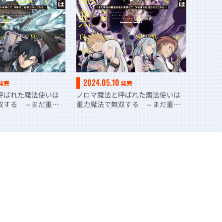
2024.05.10
発売
発売
呼ばれた魔法使いは
ノロマ魔法と呼ばれた魔法使いは
双する ～まだ重力
重力魔法で無双する ～まだ重力
世界にて、少年は万
の概念のない世界にて、少年は万
なる～ ２
有引力の王となる～ 1