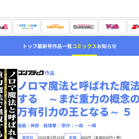
トップ
最新号
作品一覧
コミックス
お知らせ
作品
ノロマ魔法と呼ばれた魔
する ～まだ重力の概念
万有引力の王となる～ ５
漫画：神原 絵理華
原作：一森 一輝
発売日
2026年3月10日
定価
880円（本体800円＋税）