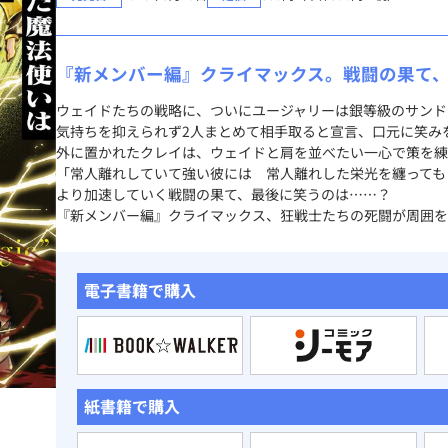
『新メンバー編』クライマックス。戦闘の果て
ウェイドたちの戦略に、ついにユージャリーは銀等級のサンド
気持ちを抑えられず2人まとめて相手取ると宣言、口元に笑み
外に置かれたクレイは、ウェイドと肩を並べたい一心で策を練
「常人離れしていて強い彼には 常人離れした栄光を纏っても
より加速していく戦闘の果て、最後に笑うのは……？
『新メンバー編』クライマックス、狂戦士たちの死闘が周囲を
電子書籍で購入
紙書籍で購入