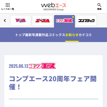
webエース
KADOKAWA Group
レーベル一覧
検索
トップ
最新号
連載作品
コミックス
お知らせ
カドコミ
2025.06.13
コンプエース20周年フェア開
催！