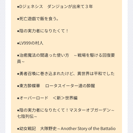
●Dジェネシス ダンジョンが出来て３年
●死亡遊戯で飯を食う。
●陰の実力者になりたくて！
●LV999の村人
●治癒魔法の間違った使い方 ～戦場を駆ける回復要
員～
●勇者召喚に巻き込まれたけど、異世界は平和でした
●東方酔蝶華 ロータスイーター達の酔醒
●オーバーロード ＜新＞世界編
●陰の実力者になりたくて！マスターオブガーデン～
七陰列伝～
●幼女戦記 大隊野史～Another Story of the Battalio