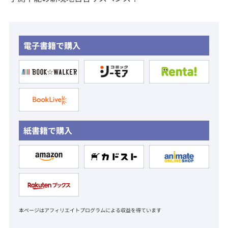
電子書籍で購入
紙書籍で購入
本ページはアフィリエイトプログラムによる収益を得ています