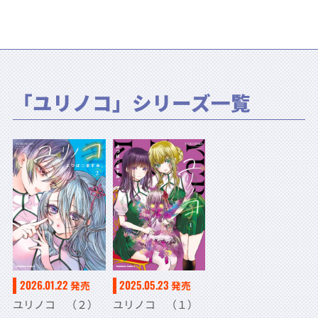
「ユリノコ」シリーズ一覧
2026.01.22
2025.05.23
発売
発売
ユリノコ （２）
ユリノコ （１）