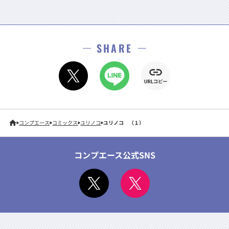
SHARE
コンプエース
コミックス
ユリノコ
ユリノコ （１）
コンプエース公式SNS