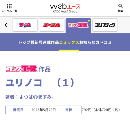
webエース
KADOKAWA Group
レーベル一覧
検索
トップ
最新号
連載作品
コミックス
お知らせ
カドコミ
作品
ユリノコ （１）
著者：よつば◎ますみ。
発売日
2025年5月23日
定価
792円（本体720円＋税）