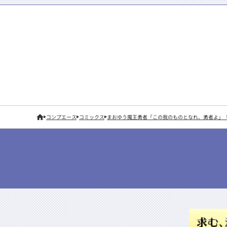
コンプエース
コミックス
まおゆう魔王勇者「この我のものとなれ、勇者よ」