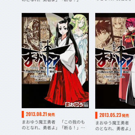
（１２）
（１３）
2013.08.21
2013.05.23
発売
発売
まおゆう魔王勇者 「この我のも
まおゆう魔王勇者 
のとなれ、勇者よ」「断る！」
のとなれ、勇者よ
（８）
（７）