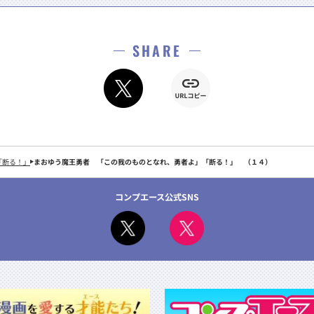
SHARE
「断る！」
まおゆう魔王勇者 「この我のものとなれ、勇者よ」「断る！」 （１４）
コンプエース公式SNS