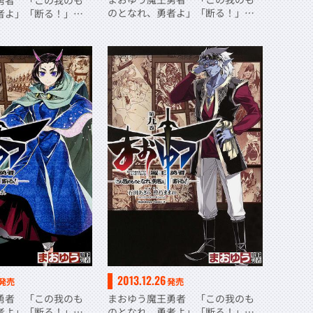
勇者 「この我のも
のとなれ、勇者よ」「断る！」
者よ」「断る！」
（１４）
2013.12.26
発売
発売
勇者 「この我のも
まおゆう魔王勇者 「この我のも
者よ」「断る！」
のとなれ、勇者よ」「断る！」