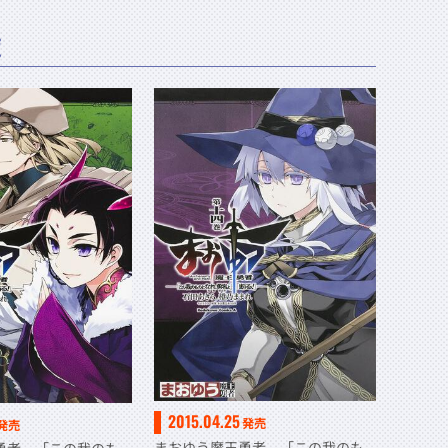
覧
2015.04.25
発売
発売
まおゆう魔王勇者 「この我のも