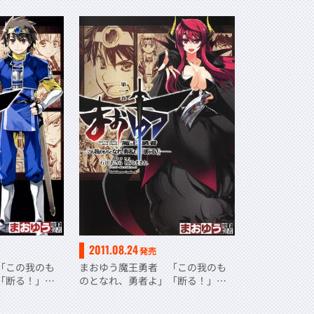
2011.08.24
発売
「この我のも
まおゆう魔王勇者 「この我のも
」「断る！」
のとなれ、勇者よ」「断る！」
（１）