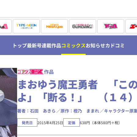
トップ
最新号
連載作品
コミックス
お知らせ
カドコミ
作品
まおゆう魔王勇者 「こ
よ」「断る！」 （１４
著者：石田 あきら
原作：橙乃 ままれ
キャラクター原
発売日
2015年4月25日
定価
638円（本体580円＋税）