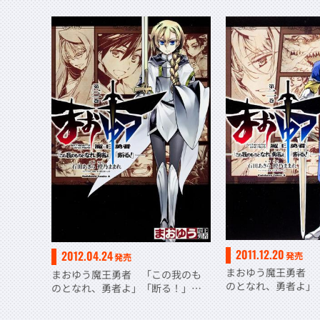
2011.12.20
2012.04.24
発売
発売
まおゆう魔王勇者 
まおゆう魔王勇者 「この我のも
のとなれ、勇者よ
のとなれ、勇者よ」「断る！」
（２）
（３）