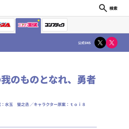
検索
公式SNS
の我のものとなれ、勇者
）
案：水玉 螢之丞
キャラクター原案：ｔｏｉ８