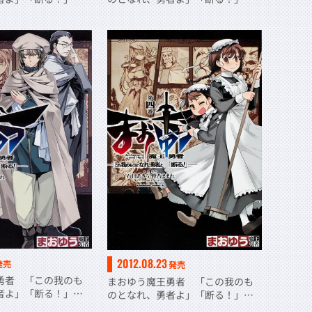
（９）
2012.08.23
発売
発売
勇者 「この我のも
まおゆう魔王勇者 「この我のも
者よ」「断る！」
のとなれ、勇者よ」「断る！」
（４）