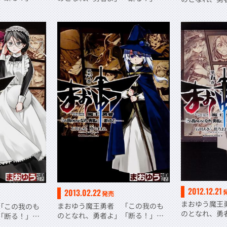
（１１）
（１０）
2012.12.21
2013.02.22
発売
まおゆう魔王
まおゆう魔王勇者 「この我のも
「この我のも
のとなれ、勇
のとなれ、勇者よ」「断る！」
」「断る！」
（５）
（６）