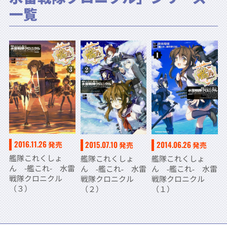
一覧
2016.11.26
2015.07.10
2014.06.26
発売
発売
発売
艦隊これくしょ
艦隊これくしょ
艦隊これくしょ
ん -艦これ- 水雷
ん ‐艦これ‐ 水雷
ん ‐艦これ‐ 水雷
戦隊クロニクル
戦隊クロニクル
戦隊クロニクル
（３）
（２）
（１）