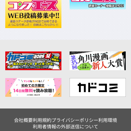
会社概要
利用規約
プライバシーポリシー
利用環境
利用者情報の外部送信について