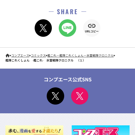
SHARE
コンプエース
コミックス
艦これ－艦隊これくしょん－水雷戦隊クロニクル
艦隊これくしょん ‐艦これ‐ 水雷戦隊クロニクル （１）
コンプエース公式SNS