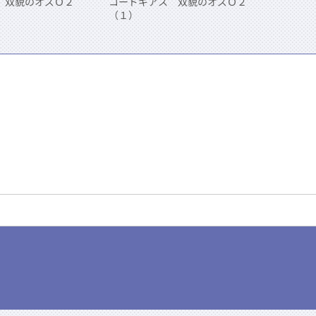
 双貌のオズＯ２
コードギアス 双貌のオズＯ２
（１）