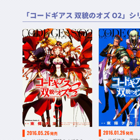
「コードギアス 双貌のオズ O2」シ
2016.01.26
2016.05.26
発売
発売