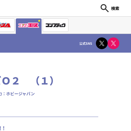
検索
公式SNS
ズＯ２ （１）
力：ホビージャパン
線！