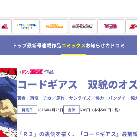
トップ
最新号
連載作品
コミックス
お知らせ
カドコミ
作品
コードギアス 双貌のオ
著者：東條 チカ
原作：サンライズ
協力：バンダイ
協
発売日
2015年4月25日
定価
638円（本体580円＋税）
「Ｒ２」の裏側を描く、「コードギアス」最前