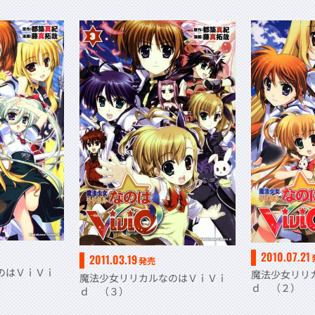
2010.07.21
2011.03.19
発売
のはＶｉＶｉ
魔法少女リリ
魔法少女リリカルなのはＶｉＶｉ
ｄ （２）
ｄ （３）