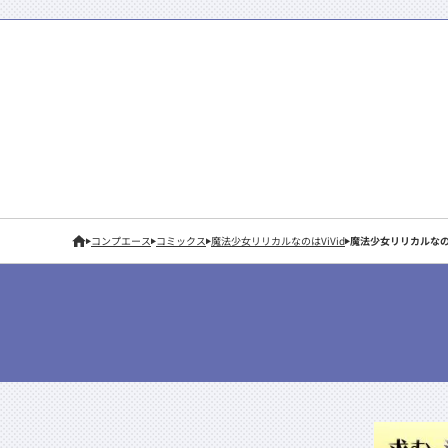
コンプエース
コミックス
魔法少女リリカルなのはViVid
魔法少女リリカルな