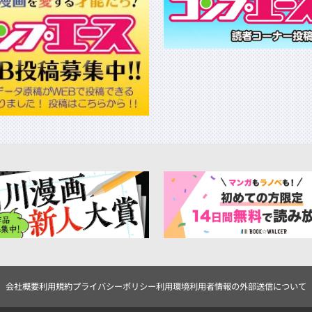
会社概要
利用規約
プライバシーポリシー
利用環境
利用者情報の外部送信について