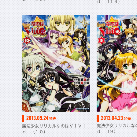
ｄ （１４）
2013.04.23
2013.09.24
発売
発売
魔法少女リリカルな
魔法少女リリカルなのはＶｉＶｉ
ｄ （９）
ｄ （１０）