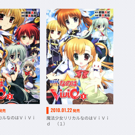
2010.01.22
発売
発売
カルなのはＶｉＶｉ
魔法少女リリカルなのはＶｉＶｉ
ｄ （１）