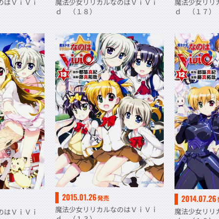
のはＶｉＶｉ
魔法少女リリカルなのはＶｉＶｉ
魔法少女リリ
ｄ （１８）
ｄ （１７）
2015.01.26
2014.07.26
発売
魔法少女リリカルなのはＶｉＶｉ
魔法少女リリ
のはＶｉＶｉ
ｄ （１３）