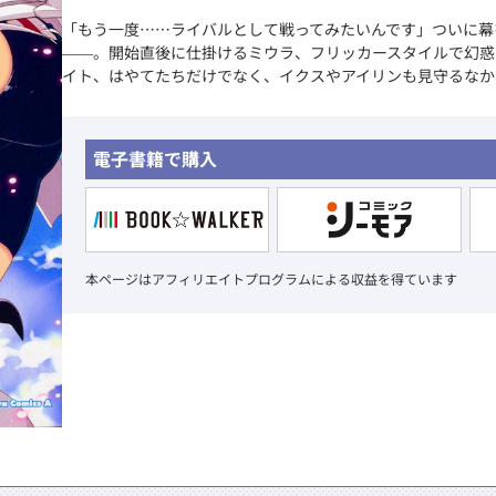
「もう一度……ライバルとして戦ってみたいんです」ついに幕
――。開始直後に仕掛けるミウラ、フリッカースタイルで幻惑
イト、はやてたちだけでなく、イクスやアイリンも見守るなか
電子書籍で購入
本ページはアフィリエイトプログラムによる収益を得ています