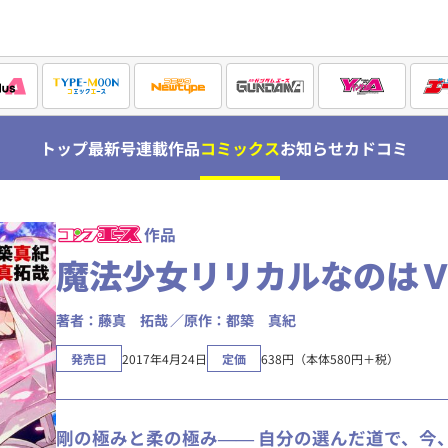
トップ
最新号
連載作品
コミックス
お知らせ
カドコミ
作品
魔法少女リリカルなのは
著者：藤真 拓哉
原作：都築 真紀
発売日
2017年4月24日
定価
638円（本体580円＋税）
剛の極みと柔の極み―― 自分の選んだ道で、今、