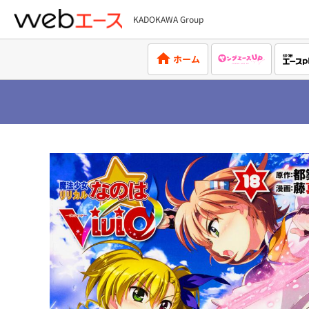
KADOKAWA Group
webエース
ホーム