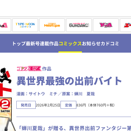
トップ
最新号
連載作品
コミックス
お知らせ
カドコミ
作品
異世界最強の出前バイト
漫画：サイトウ ミチ
原案：蝉川 夏哉
発売日
2026年2月25日
定価
836円（本体760円＋税）
「蝉川夏哉」が贈る、異世界出前ファンタジー