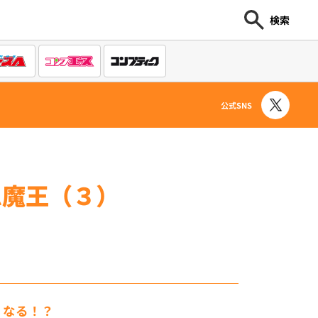
検索
公式SNS
ム魔王（３）
くなる！？