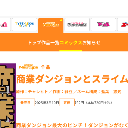
トップ
作品一覧
コミックス
お知らせ
作品
商業ダンジョンとスライ
原作：チャレヒト
作画：緑豆
ネーム構成：藍葉 悠気
発売日
2025年3月10日
定価
792円（本体720円＋税）
商業ダンジョン最大のピンチ！ダンジョンがな