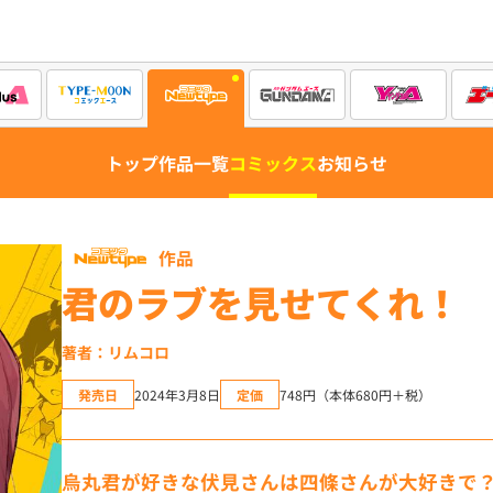
トップ
作品一覧
コミックス
お知らせ
作品
君のラブを見せてくれ！
著者：リムコロ
発売日
2024年3月8日
定価
748円（本体680円＋税）
烏丸君が好きな伏見さんは四條さんが大好きで