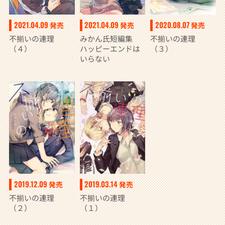
2021.04.09
2021.04.09
2020.08.07
発売
発売
発売
不揃いの連理
みかん氏短編集
不揃いの連理
（４）
ハッピーエンドは
（３）
いらない
2019.12.09
2019.03.14
発売
発売
不揃いの連理
不揃いの連理
（２）
（１）