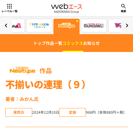
webエース
KADOKAWA Group
レーベル一覧
検索
トップ
作品一覧
コミックス
お知らせ
作品
不揃いの連理（９）
著者：みかん氏
発売日
2024年12月10日
定価
968円（本体880円＋税）