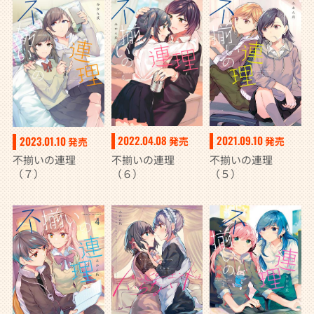
2022.04.08
2021.09.10
2023.01.10
発売
発売
発売
不揃いの連理
不揃いの連理
不揃いの連理
（６）
（５）
（７）