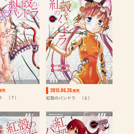
2015.06.26
発売
発売
ラ （７）
紅殻のパンドラ （６）