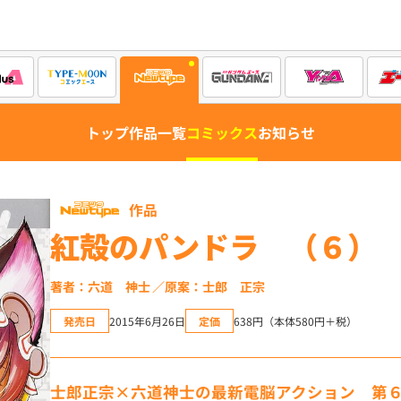
トップ
作品一覧
コミックス
お知らせ
作品
紅殻のパンドラ （６）
著者：六道 神士
原案：士郎 正宗
発売日
2015年6月26日
定価
638円（本体580円＋税）
士郎正宗×六道神士の最新電脳アクション 第