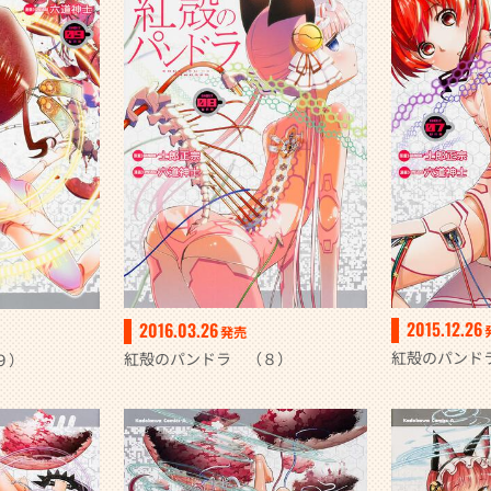
2015.12.26
2016.03.26
発売
紅殻のパンド
紅殻のパンドラ （８）
９）