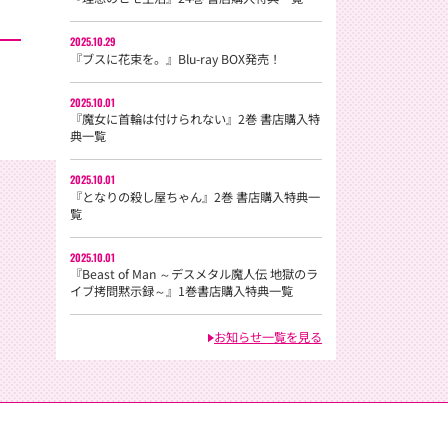
2025.10.29
『ブスに花束を。』Blu-ray BOX発売！
2025.10.01
『魔女に首輪は付けられない』2巻 書店購入特
典一覧
2025.10.01
『となりの殺し屋ちゃん』2巻 書店購入特典一
覧
2025.10.01
『Beast of Man ～デスメタル魔人伝 地獄のラ
イブ拷問黙示録～』1巻書店購入特典一覧
お知らせ一覧を見る