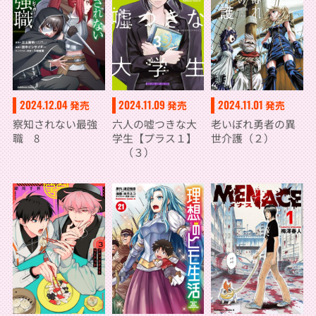
2024.12.04
2024.11.09
2024.11.01
発売
発売
発売
察知されない最強
六人の嘘つきな大
老いぼれ勇者の異
職 8
学生【プラス１】
世介護（２）
（３）