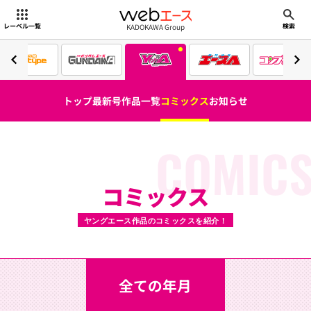
webエース
KADOKAWA Group
レーベル一覧
検索
トップ
最新号
作品一覧
コミックス
お知らせ
COMIC
コミックス
ヤングエース作品のコミックスを紹介！
全ての年月