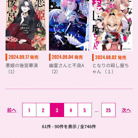
2024.09.17
2024.09.04
2024.08.02
発売
発売
発売
悪姫の後宮華演
幽霊さんと不良A
となりの殺し屋ち
（1）
（2）
ゃん （１）
前へ
1
2
3
4
5
...
25
次へ
61件 - 90件を表示 / 全746件