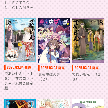
ＬＬＥＣＴＩＯ
Ｎ ＣＬＡＭＰ学
園探偵団 （3）
2025.03.04
発売
2025.03.04
2025.03.04
発売
発売
であいもん （１
真夜中ぱんチ
であいもん （１
８） マスコット
（２）
８）
チャーム付き限定
版