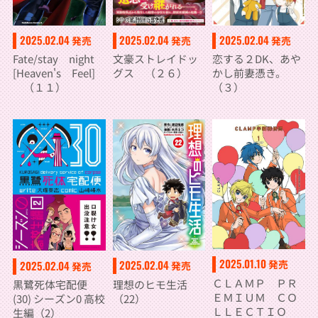
2025.02.04
2025.02.04
2025.02.04
発売
発売
発売
Fate/stay night
文豪ストレイドッ
恋する２DK、あや
[Heaven's Feel]
グス （２６）
かし前妻憑き。
（１１）
（３）
2025.01.10
2025.02.04
発売
2025.02.04
発売
発売
ＣＬＡＭＰ ＰＲ
理想のヒモ生活
黒鷺死体宅配便
ＥＭＩＵＭ ＣＯ
（22）
(30) シーズン0 高校
ＬＬＥＣＴＩＯ
生編（2）