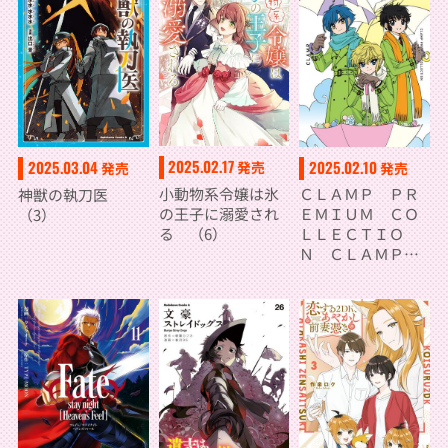
2025.02.17
2025.02.10
2025.03.04
発売
発売
発売
小動物系令嬢は氷
ＣＬＡＭＰ ＰＲ
神獣の執刀医
の王子に溺愛され
ＥＭＩＵＭ ＣＯ
（3）
る （6）
ＬＬＥＣＴＩＯ
Ｎ ＣＬＡＭＰ学
園探偵団 （2）