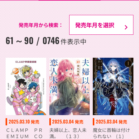
発売年月から検索：
61
90
0746
～
/
件表示中
2025.03.10
2025.03.04
2025.03.04
発売
発売
発売
ＣＬＡＭＰ ＰＲ
夫婦以上、恋人未
魔女に首輪は付け
ＥＭＩＵＭ ＣＯ
満。 （１３）
られない (１)