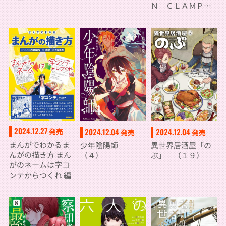
Ｎ ＣＬＡＭＰ学
園探偵団 （1）
2024.12.27
2024.12.04
2024.12.04
発売
発売
発売
まんがでわかるま
少年陰陽師
異世界居酒屋「の
んがの描き方 まん
（４）
ぶ」 （１９）
がのネームは字コ
ンテからつくれ 編