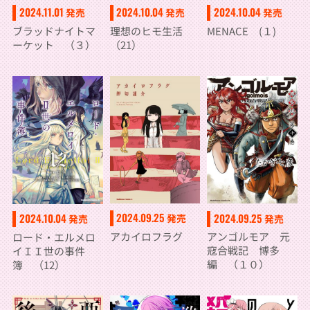
2024.11.01
2024.10.04
2024.10.04
発売
発売
発売
ブラッドナイトマ
理想のヒモ生活
MENACE (１)
ーケット （３）
（21）
2024.09.25
2024.09.25
2024.10.04
発売
発売
発売
アカイロフラグ
アンゴルモア 元
ロード・エルメロ
寇合戦記 博多
イＩＩ世の事件
編 （１０）
簿 （12）