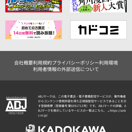
会社概要
利用規約
プライバシーポリシー
利用環境
利用者情報の外部送信について
ABJマークは、この電子書店・電子書籍配信サービスが、著作権者
からコンテンツ使用許諾を得た正規版配信サービスであることを示
す登録商標（登録番号 第6091713号）です。 ABJマークの詳細、A
BJマークを掲示しているサービスの一覧はこちら。 →
https://aeb
s.or.jp/