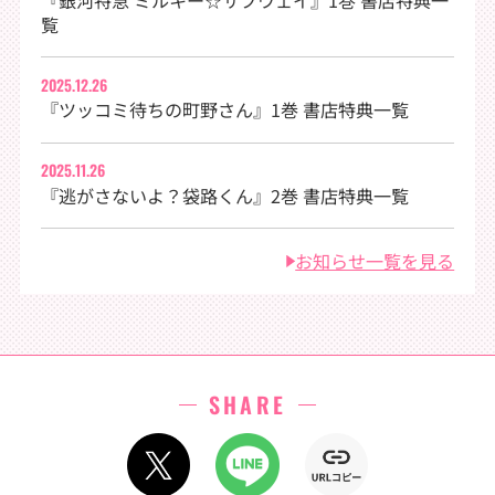
覧
2025.12.26
『ツッコミ待ちの町野さん』1巻 書店特典一覧
2025.11.26
『逃がさないよ？袋路くん』2巻 書店特典一覧
お知らせ一覧を見る
SHARE