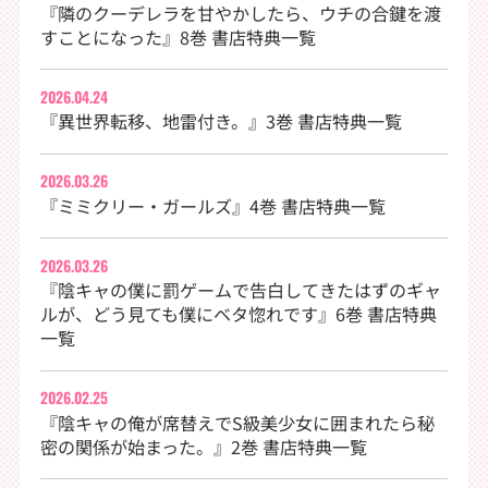
『隣のクーデレラを甘やかしたら、ウチの合鍵を渡
すことになった』8巻 書店特典一覧
2026.04.24
『異世界転移、地雷付き。』3巻 書店特典一覧
2026.03.26
『ミミクリー・ガールズ』4巻 書店特典一覧
2026.03.26
『陰キャの僕に罰ゲームで告白してきたはずのギャ
ルが、どう見ても僕にベタ惚れです』6巻 書店特典
一覧
2026.02.25
『陰キャの俺が席替えでS級美少女に囲まれたら秘
密の関係が始まった。』2巻 書店特典一覧