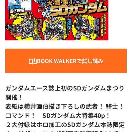
BOOK WALKERで試し読み
ガンダムエース誌上初のSDガンダムまつり
開催！
表紙は横井画伯描き下ろしの武者！ 騎士！
コマンド！ SDガンダム大特集40p！
２大付録はホロ加工のSDガンダム本誌限定