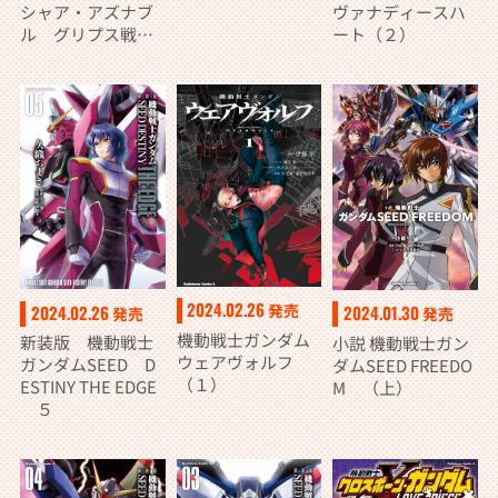
ヴァナディースハ
シャア・アズナブ
ート（２）
ル グリプス戦役
20
2024.02.26
発売
2024.02.26
2024.01.30
発売
発売
機動戦士ガンダム
新装版 機動戦士
小説 機動戦士ガン
ウェアヴォルフ
ガンダムSEED D
ダムSEED FREEDO
（１）
ESTINY THE EDGE
M （上）
５