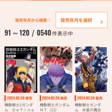
発売年月から検索：
91
120
0540
～
/
件表示中
2024.02.26
2024.02.26
2024.02.26
発売
発売
発売
機動戦士ガンダ
機動戦士Ζガンダ
機動戦士ガンダム
ム 水星の魔女
ム Ｄｅｆｉｎｅ
ＮＴ（12）