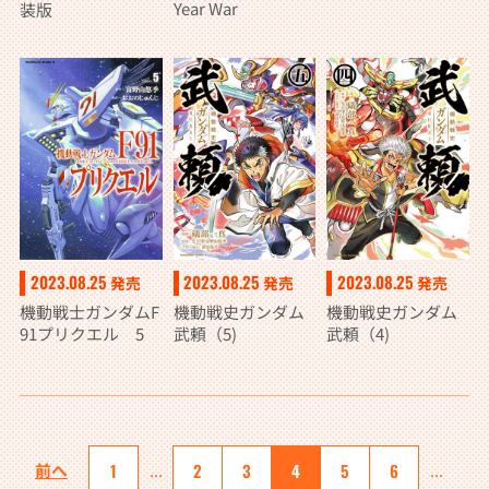
Year War
装版
2023.08.25
2023.08.25
2023.08.25
発売
発売
発売
機動戦士ガンダムF
機動戦史ガンダム
機動戦史ガンダム
91プリクエル 5
武頼（5)
武頼（4)
前へ
1
...
2
3
4
5
6
...