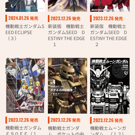
2024.01.26
2023.12.26
2023.12.26
発売
発売
発売
機動戦士ガンダムS
新装版 機動戦士
新装版 機動戦士
EED ECLIPSE
ガンダムSEED D
ガンダムSEED D
（３）
ESTINY THE EDGE
ESTINY THE EDGE
１
２
2023.12.26
2023.12.26
2023.12.26
発売
発売
発売
機動戦士ガンダム
機動戦士ガンダ
機動戦士ムーンガ
Ｆ９０ＦＦ（１
ム ポケットの中
ンダム （１２）