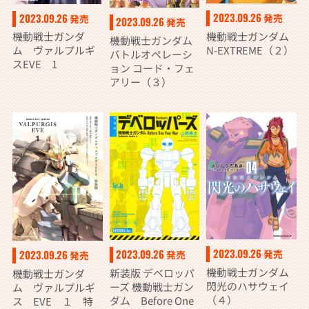
2023.09.26
2023.09.26
発売
発売
2023.09.26
発売
機動戦士ガンダム
機動戦士ガンダ
機動戦士ガンダム
N-EXTREME（２）
ム ヴァルプルギ
バトルオペレーシ
スEVE 1
ョン コード・フェ
アリー（３）
2023.09.26
2023.09.26
2023.09.26
発売
発売
発売
機動戦士ガンダム
新装版 デベロッパ
機動戦士ガンダ
閃光のハサウェイ
ーズ 機動戦士ガン
ム ヴァルプルギ
（４）
ダム Before One
ス EVE １ 特