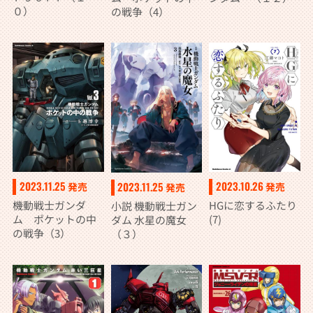
０）
の戦争（4）
2023.11.25
2023.10.26
2023.11.25
発売
発売
発売
機動戦士ガンダ
HGに恋するふたり
小説 機動戦士ガン
ム ポケットの中
(7)
ダム 水星の魔女
の戦争（3）
（３）