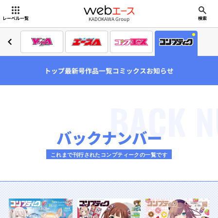
webエース
KADOKAWA Group
レーベル一覧
検索
トップ
最新号
作品一覧
コミックス
お知らせ
BACK 
バックナンバー
これまで刊行されたコンプティークの一覧です