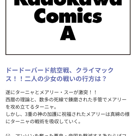
ドードーバード航空戦、クライマック
ス！！二人の少女の戦いの行方は？
遂にターニャとメアリー・スーが激突！！
西暦の理論と、数多の死線で錬磨された手管でメアリー
を攻め立てるターニャ。
しかし、3重の神の加護に祝福されたメアリーは真綿の様
にターニャの戦術を吸収していく。
父、アンソンを奪った悪鬼・帝国を撃滅する為ならばフ