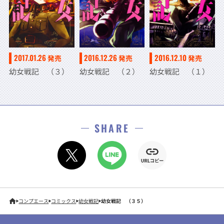
2017.01.26
2016.12.26
2016.12.10
発売
発売
発売
幼女戦記 （３）
幼女戦記 （２）
幼女戦記 （１）
SHARE
コンプエース
コミックス
幼女戦記
幼女戦記 （３５）