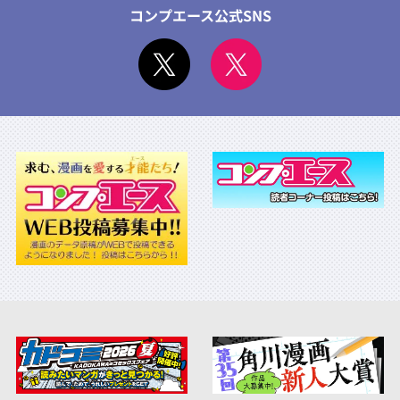
コンプエース公式SNS