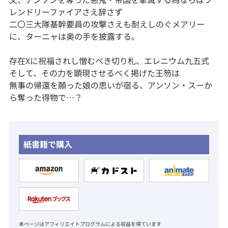
レンドリーファイアさえ辞さず
二〇三大隊基幹要員の攻撃さえも耐えしのぐメアリー
に、ターニャは奥の手を披露する。
存在Xに祝福されし憎むべき切り札、エレニウム九五式
そして、その力を顕現させるべく掲げた王笏は
無事の帰還を願った娘の思いが宿る、アンソン・スーか
ら奪った得物で…？
紙書籍で購入
本ページはアフィリエイトプログラムによる収益を得ています