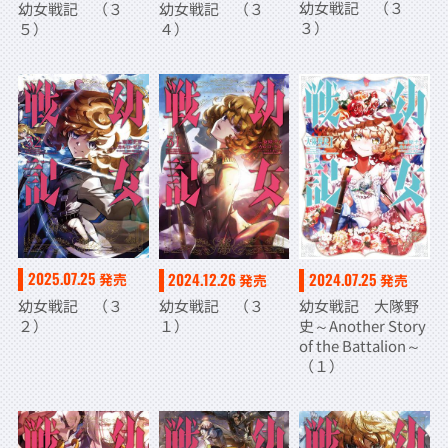
幼女戦記 （３
幼女戦記 （３
幼女戦記 （３
３）
４）
５）
2025.07.25
2024.12.26
2024.07.25
発売
発売
発売
幼女戦記 （３
幼女戦記 （３
幼女戦記 大隊野
２）
１）
史～Another Story
of the Battalion～
（１）