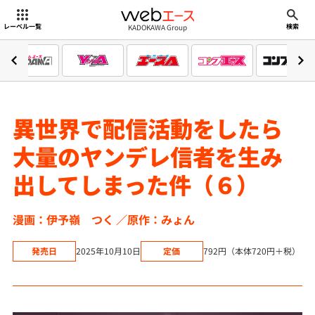
webエース
KADOKAWA Group
レーベル一覧
検索
異世界で配信活動をしたら
大量のヤンデレ信者を生み
出してしまった件（６）
漫画：伊予嶺 つく
原作：みょん
発売日
2025年10月10日
定価
792円（本体720円＋税）